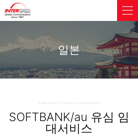
일본
A NEW WORLD OF GLOBAL COMMUNICATION
SOFTBANK/au 유심 임
대서비스