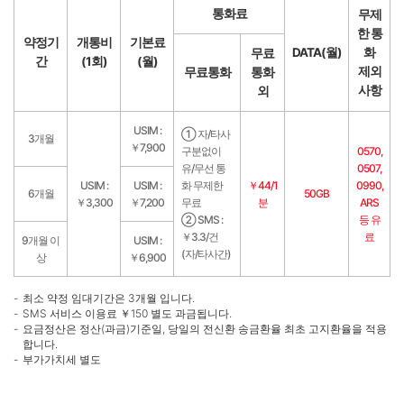
통화료
무제
한 통
약정기
개통비
기본료
DATA(월)
화
무료
간
(1회)
(월)
제외
무료통화
통화
사항
외
USIM :
① 자/타사
3개월
￥7,900
구분없이
0570,
유/무선 통
0507,
USIM :
USIM :
화 무제한
￥44/1
0990,
6개월
50GB
￥3,300
￥7,200
무료
분
ARS
② SMS :
등 유
￥3.3/건
료
9개월 이
USIM :
(자/타사간)
상
￥6,900
최소 약정 임대기간은 3개월 입니다.
SMS 서비스 이용료 ￥150 별도 과금됩니다.
요금정산은 정산(과금)기준일, 당일의 전신환 송금환율 최초 고지환율을 적용
합니다.
부가가치세 별도